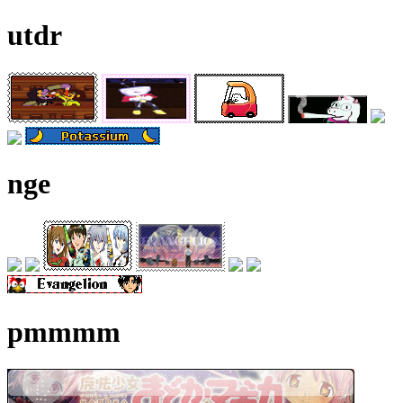
utdr
nge
pmmmm